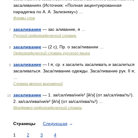
засаливаниях (Источник: «Полная акцентуированная
парадигма по А. А. Зализняку») …
Формы слов
засаливание
— зас аливание, я …
7
Русский орфографический словарь
засаливание
— (2 с), Пр. о заса/ливании …
8
Орфографический словарь русского языка
засаливание
— I я; ср. к засалить засаливать и засалиться
9
засаливаться. Заса/ливание одежды. Заса/ливание рук. II я;
…
Словарь многих выражений
засаливание
— 1. за/сал/ива/ни/е¹ [й/э] (от за/сал/ива/ть¹).
10
2. за/сал/ива/ни/е² [й/э] (от за/сал/ива/ть²) …
Морфемно-орфографический словарь
Страницы
Следующая
→
1
2
3
4