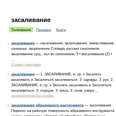
засаливание
Толкование
Перевод
Книги
засаливание
— насаливание, залапывание, замасливание,
1
пачканье, загрязнение Словарь русских синонимов.
засаливание сущ., кол во синонимов: 9 • высаливание (2) •
…
Словарь синонимов
засаливание
— 1. ЗАСАЛИВАНИЕ, я; ср. к Засалить
2
засаливать и Засалиться засаливаться. З. одежды. З. рук. 2.
ЗАСАЛИВАНИЕ, я; ср. к Засолить засаливать и Засолиться
засаливаться. З. огурцов. З. мяса. З. почв, озера …
Энциклопедический словарь
засаливание абразивного инструмента
— засаливание
3
Перенос на рабочую поверхность абразивного инструмента